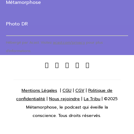
Métamorphose
Photo DR
Hébergé par Acast. Visitez
acast.com/privacy
pour plus
d'informations.





Mentions Légales
|
CGU
|
CGV
|
Politique de
confidentialité
|
Nous rejoindre
|
La Tribu
| ©2025
Métamorphose, le podcast qui éveille la
conscience. Tous droits réservés.