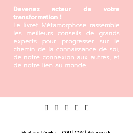
Devenez acteur de votre
transformation !
Le livret Métamorphose rassemble
les meilleurs conseils de grands
experts pour progresser sur le
chemin de la connaissance de soi,
de notre connexion aux autres, et
de notre lien au monde.





Mentions Légales
|
CGU
|
CGV
|
Politique de