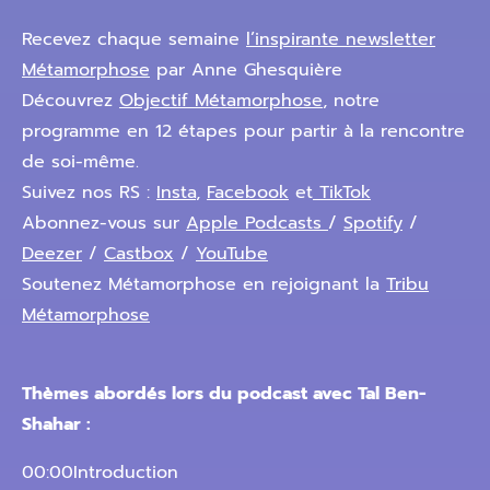
Recevez chaque semaine
l’inspirante newsletter
Métamorphose
par Anne Ghesquière
Découvrez
Objectif Métamorphose
, notre
programme en 12 étapes pour partir à la rencontre
de soi-même.
Suivez nos RS :
Insta
,
Facebook
et
TikTok
Abonnez-vous sur
Apple Podcasts
/
Spotify
/
Deezer
/
Castbox
/
YouTube
Soutenez Métamorphose en rejoignant la
Tribu
Métamorphose
Thèmes abordés lors du podcast avec Tal Ben-
Shahar :
00:00Introduction