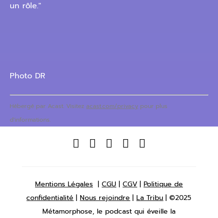
un rôle."
Photo DR
Hébergé par Acast. Visitez
acast.com/privacy
pour plus
d'informations.





Mentions Légales
|
CGU
|
CGV
|
Politique de
confidentialité
|
Nous rejoindre
|
La Tribu
| ©2025
Métamorphose, le podcast qui éveille la