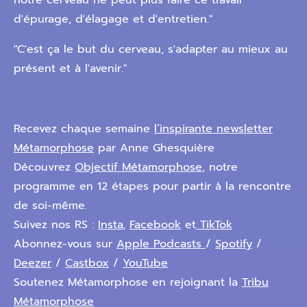
notre cerveau ne peut plus faire ce travail
d'épurage, d'élagage et d'entretien."
"C'est ça le but du cerveau, s'adapter au mieux au
présent et à l'avenir."
Recevez chaque semaine
l’inspirante newsletter
Métamorphose
par Anne Ghesquière
Découvrez
Objectif Métamorphose
, notre
programme en 12 étapes pour partir à la rencontre
de soi-même.
Suivez nos RS :
Insta
,
Facebook
et
TikTok
Abonnez-vous sur
Apple Podcasts
/
Spotify
/
Deezer
/
Castbox
/
YouTube
Soutenez Métamorphose en rejoignant la
Tribu
Métamorphose