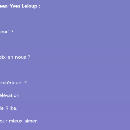
ean-Yves Leloup :
eur" ?
oix en nous ?
extérieurs ?
lévation.
e Rilke.
pour mieux aimer.