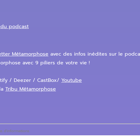
e du podcast
etter Métamorphose
avec des infos inédites sur le podca
orphose avec 9 piliers de votre vie !
tify / Deezer / CastBox/
Youtube
la
Tribu Métamorphose
s d'informations.