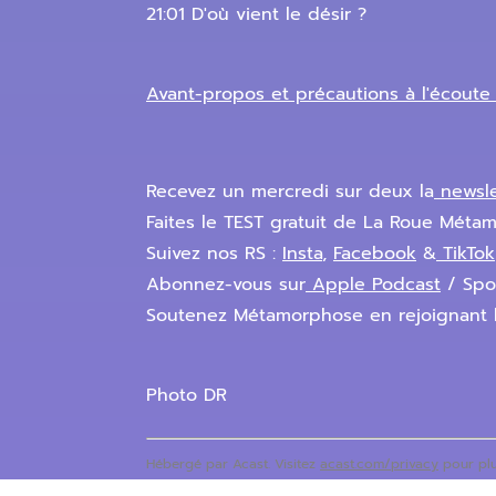
21:01 D'où vient le désir ?
Avant-propos et précautions à l'écout
Recevez un mercredi sur deux la
newsl
Faites le TEST gratuit de La Roue Métam
Suivez nos RS :
Insta
,
Facebook
&
TikTok
Abonnez-vous sur
Apple Podcast
/ Spo
Soutenez Métamorphose en rejoignant 
Photo DR
Hébergé par Acast. Visitez
acast.com/privacy
pour plu