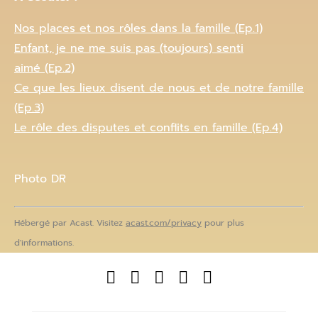
Nos places et nos rôles dans la famille (Ep.1)
Enfant, je ne me suis pas (toujours) senti
aimé (Ep.2)
Ce que les lieux disent de nous et de notre famille
(Ep.3)
Le rôle des disputes et conflits en famille (Ep.4)
Photo DR
Hébergé par Acast. Visitez
acast.com/privacy
pour plus
d'informations.




