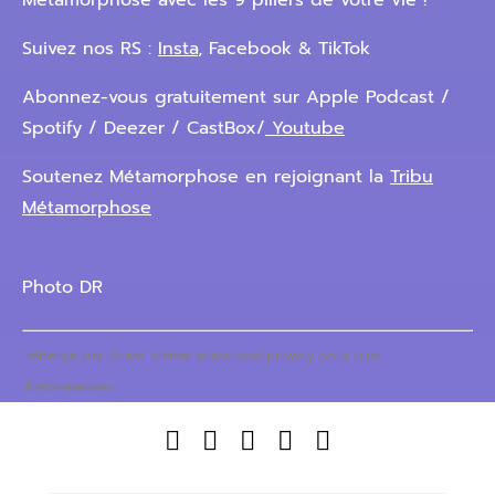
Métamorphose avec les 9 piliers de votre vie !
Suivez nos RS :
Insta
, Facebook & TikTok
Abonnez-vous gratuitement sur Apple Podcast /
Spotify / Deezer / CastBox/
Youtube
Soutenez Métamorphose en rejoignant la
Tribu
Métamorphose
Photo DR
Hébergé par Acast. Visitez
acast.com/privacy
pour plus
d'informations.




