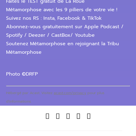
Faites le TEST gratuit de La Roue
Métamorphose avec les 9 piliers de votre vie !
Suivez nos RS : Insta, Facebook & TikTok
Abonnez-vous gratuitement sur Apple Podcast /
Spotify / Deezer / CastBox/ Youtube
Soutenez Métamorphose en rejoignant la Tribu
Métamorphose
Photo ©DRFP
Hébergé par Acast. Visitez
acast.com/privacy
pour plus
d'informations.




