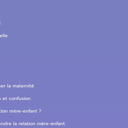
.
lle.
?
er la maternité.
n et confusion.
ation mère-enfant ?
dre la relation mère-enfant.