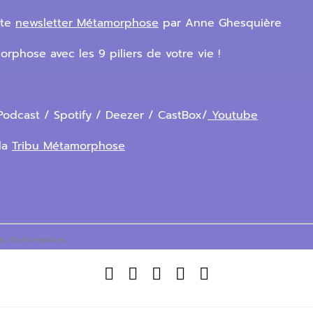
nte
newsletter Métamorphose
par Anne Ghesquière
rphose avec les 9 piliers de votre vie !
odcast / Spotify / Deezer / CastBox/
Youtube
la
Tribu Métamorphose
s d'informations.




