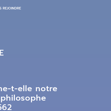
S REJOINDRE
E
e-t-elle notre
e philosophe
562