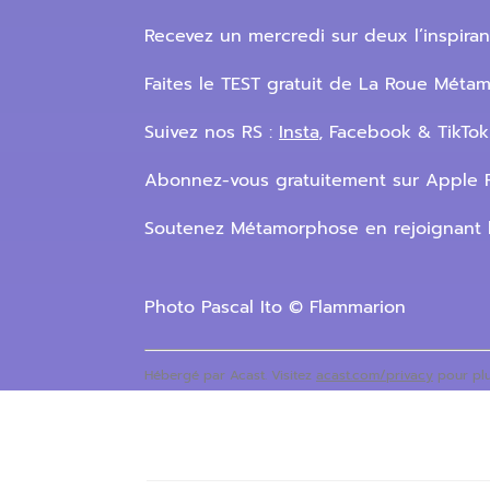
Recevez un mercredi sur deux l’inspira
Faites le TEST gratuit de La Roue Métamo
Suivez nos RS :
Insta
, Facebook & TikTok
Abonnez-vous gratuitement sur Apple P
Soutenez Métamorphose en rejoignant 
Photo Pascal Ito © Flammarion
Hébergé par Acast. Visitez
acast.com/privacy
pour plu