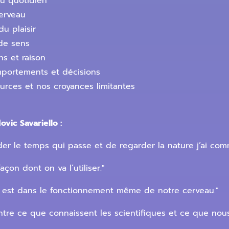
au quotidien
cerveau
u plaisir
de sens
ons et raison
omportements et décisions
ources et nos croyances limitantes
vic Savariello :
er le temps qui passe et de regarder la nature j’ai com
çon dont on va l’utiliser."
le est dans le fonctionnement même de notre cerveau."
entre ce que connaissent les scientifiques et ce que nou