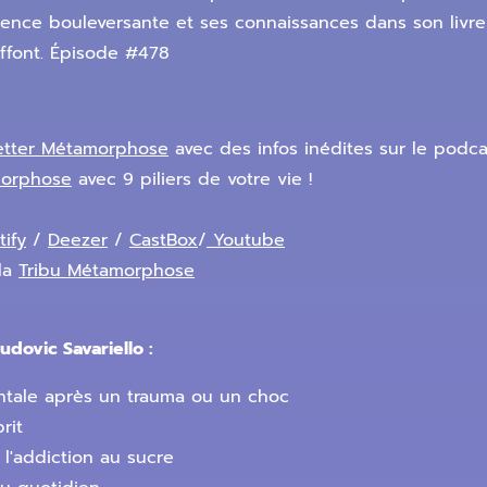
ience bouleversante et ses connaissances dans son livr
affont. Épisode #478
etter Métamorphose
avec des infos inédites sur le podca
morphose
avec 9 piliers de votre vie !
tify
/
Deezer
/
CastBox
/
Youtube
la
Tribu Métamorphose
dovic Savariello :
tale après un trauma ou un choc
rit
 l'addiction au sucre