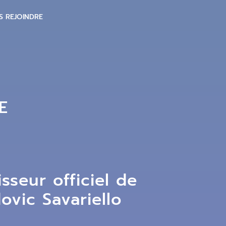
S REJOINDRE
E
sseur officiel de
vic Savariello