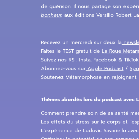
de guérison. Il nous partage son expér
bonheur
,
aux éditions Versilio Robert L
Recevez un mercredi sur deux la
newsl
Faites le TEST gratuit de
La Roue Méta
Suivez nos RS :
Insta
,
Facebook
&
TikTok
Abonnez-vous sur
Apple Podcast
/
Spo
Soutenez Métamorphose en rejoignant 
Thèmes abordés lors du podcast avec Lu
Comment prendre soin de sa santé men
Les effets du stress sur le corps et l'esp
L'expérience de Ludovic Savariello avec