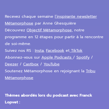
Recevez chaque semaine
l’inspirante newsletter
Métamorphose
par Anne Ghesquière
Découvrez
Objectif Métamorphose
, notre
programme en 12 étapes pour partir à la rencontre
de soi-même.
Suivez nos RS :
Insta
,
Facebook
et
TikTok
Abonnez-vous sur
Apple Podcasts
/
Spotify
/
Deezer
/
Castbox
/
YouTube
Soutenez Métamorphose en rejoignant la
Tribu
Métamorphose
Thèmes abordés lors du podcast avec Franck
Lopvet :