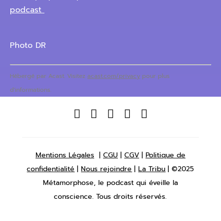
podcast
Photo DR
Hébergé par Acast. Visitez
acast.com/privacy
pour plus
d'informations.





Mentions Légales
|
CGU
|
CGV
|
Politique de
confidentialité
|
Nous rejoindre
|
La Tribu
| ©2025
Métamorphose, le podcast qui éveille la
conscience. Tous droits réservés.