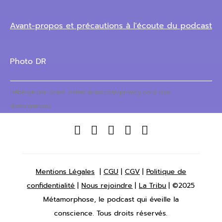
Avant-propos et précautions à l'écoute du podcast
Photo DR
Hébergé par Acast. Visitez
acast.com/privacy
pour plus
d'informations.





Mentions Légales
|
CGU
|
CGV
|
Politique de
confidentialité
|
Nous rejoindre
|
La Tribu
| ©2025
Métamorphose, le podcast qui éveille la
conscience. Tous droits réservés.