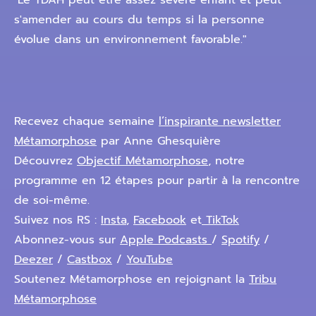
"Le TDAH peut être assez sévère enfant et peut
s'amender au cours du temps si la personne
évolue dans un environnement favorable."
Recevez chaque semaine
l’inspirante newsletter
Métamorphose
par Anne Ghesquière
Découvrez
Objectif Métamorphose
, notre
programme en 12 étapes pour partir à la rencontre
de soi-même.
Suivez nos RS :
Insta
,
Facebook
et
TikTok
Abonnez-vous sur
Apple Podcasts
/
Spotify
/
Deezer
/
Castbox
/
YouTube
Soutenez Métamorphose en rejoignant la
Tribu
Métamorphose