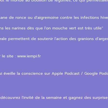
ut le monde au bouillon de légumes, ce qui permettaient
isane de ronce ou d'aigremoine contre les infections hive
 les narines dès que l'on mouche vert est très utile"
orale permettent de soutenir l'action des granions d'arge
le site : www.iempi.fr
 éveille la conscience sur Apple Podcast / Google Podc
découvrez l'invité de la semaine et gagnez des surprises