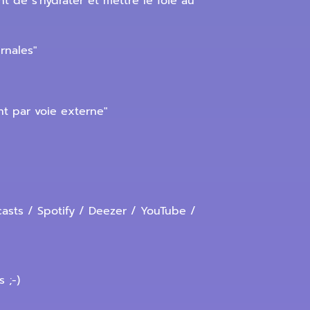
 de s'hydrater et mettre le foie au
rnales"
nt par voie externe"
asts / Spotify / Deezer / YouTube /
 ;-)