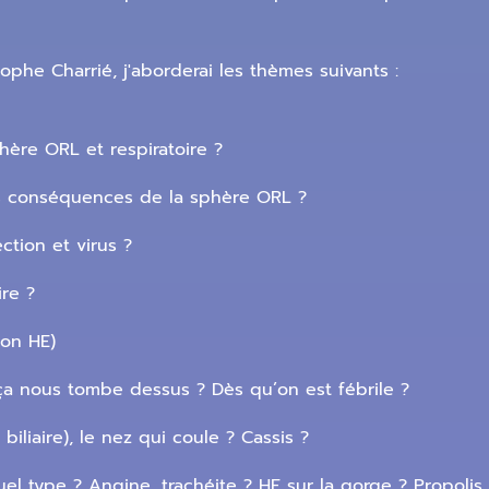
ophe Charrié, j'aborderai les thèmes suivants :
hère ORL et respiratoire ?
es conséquences de la sphère ORL ?
ection et virus ?
ire ?
ion HE)
a nous tombe dessus ? Dès qu’on est fébrile ?
biliaire), le nez qui coule ? Cassis ?
 type ? Angine, trachéite ? HE sur la gorge ? Propolis 