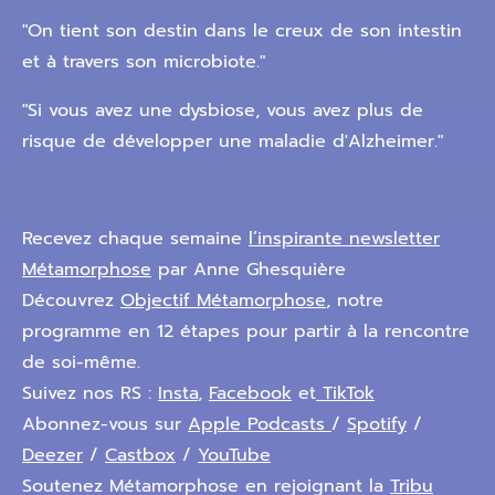
"On tient son destin dans le creux de son intestin
et à travers son microbiote."
"Si vous avez une dysbiose, vous avez plus de
risque de développer une maladie d'Alzheimer."
Recevez chaque semaine
l’inspirante newsletter
Métamorphose
par Anne Ghesquière
Découvrez
Objectif Métamorphose
, notre
programme en 12 étapes pour partir à la rencontre
de soi-même.
Suivez nos RS :
Insta
,
Facebook
et
TikTok
Abonnez-vous sur
Apple Podcasts
/
Spotify
/
Deezer
/
Castbox
/
YouTube
Soutenez Métamorphose en rejoignant la
Tribu