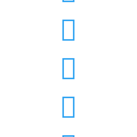


