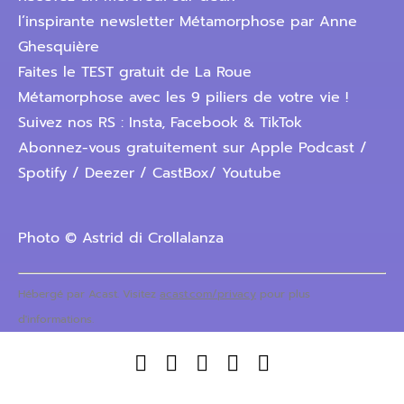
l’inspirante newsletter Métamorphose par Anne
Ghesquière
Faites le TEST gratuit de La Roue
Métamorphose avec les 9 piliers de votre vie !
Suivez nos RS : Insta, Facebook & TikTok
Abonnez-vous gratuitement sur Apple Podcast /
Spotify / Deezer / CastBox/ Youtube
Photo © Astrid di Crollalanza
Hébergé par Acast. Visitez
acast.com/privacy
pour plus
d'informations.




