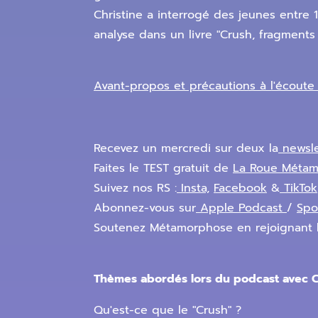
Christine a interrogé des jeunes entre 1
analyse dans un livre "Crush, fragment
Avant-propos et précautions à l'écout
Recevez un mercredi sur deux la
newsl
Faites le TEST gratuit de
La Roue Méta
Suivez nos RS :
Insta,
Facebook
&
TikTok
Abonnez-vous sur
Apple Podcast
/
Spo
Soutenez Métamorphose en rejoignant 
Thèmes abordés lors du podcast avec Ch
Qu'est-ce que le "Crush" ?