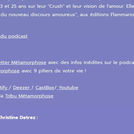
3 et 25 ans sur leur "Crush" et leur vision de l'amour. E
s du nouveau discours amoureux", aux éditions Flammari
e du podcast
etter Métamorphose
avec des infos inédites sur le podca
morphose
avec 9 piliers de votre vie !
tify
/
Deezer
/
CastBox
/
Youtube
la
Tribu Métamorphose
ristine Detrez :