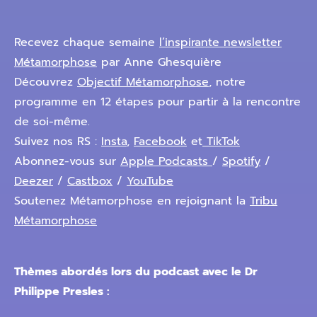
Recevez chaque semaine
l’inspirante newsletter
Métamorphose
par Anne Ghesquière
Découvrez
Objectif Métamorphose
, notre
programme en 12 étapes pour partir à la rencontre
de soi-même.
Suivez nos RS :
Insta
,
Facebook
et
TikTok
Abonnez-vous sur
Apple Podcasts
/
Spotify
/
Deezer
/
Castbox
/
YouTube
Soutenez Métamorphose en rejoignant la
Tribu
Métamorphose
Thèmes abordés lors du podcast avec le Dr
Philippe Presles :