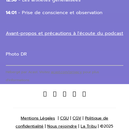
12:56
- Les anxiétés généralisées
14:01
- Prise de conscience et observation
Avant-propos et précautions à l'écoute du podcast
Photo DR
Hébergé par Acast. Visitez
acast.com/privacy
pour plus
d'informations.





Mentions Légales
|
CGU
|
CGV
|
Politique de
confidentialité
|
Nous rejoindre
|
La Tribu
| ©2025