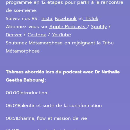
programme en 12 étapes pour partir à la rencontre
de soi-même.
Suivez nos RS :
Insta
,
Facebook
et
TikTok
Abonnez-vous sur
Apple Podcasts
/
Spotify
/
Deezer
/
Castbox
/
YouTube
Soutenez Métamorphose en rejoignant la
Tribu
Métamorphose
Thèmes abordés lors du podcast avec Dr Nathalie
Geetha Babouraj :
00:00Introduction
06:01Ralentir et sortir de la surinformation
08:51Dharma, flow et mission de vie