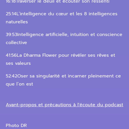
16:18Traverser le deuil et écouter son ressenti
25:14L’intelligence du cœur et les 8 intelligences
naturelles
39:53Intelligence artificielle, intuition et conscience
collective
41:56La Dharma Flower pour révéler ses rêves et
ses valeurs
52:42Oser sa singularité et incarner pleinement ce
que l’on est
Avant-propos et précautions à l'écoute du podcast
Photo DR