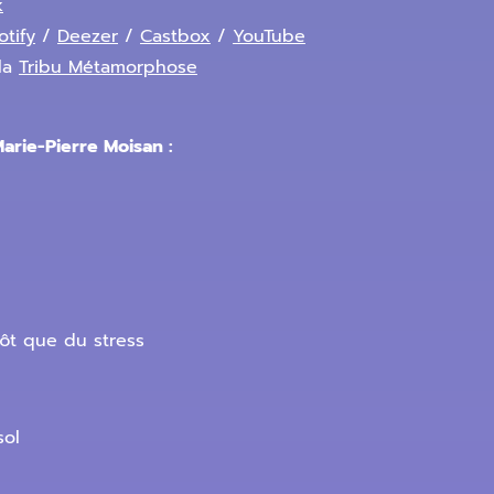
k
otify
/
Deezer
/
Castbox
/
YouTube
la
Tribu Métamorphose
arie-Pierre Moisan :
ôt que du stress
sol