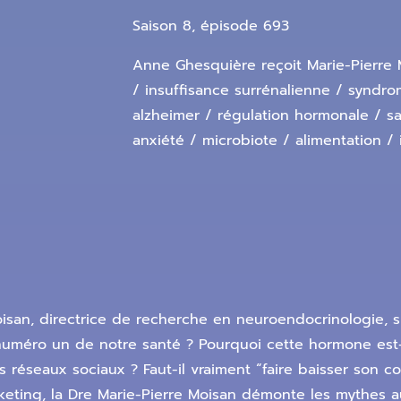
Saison 8, épisode 693
Anne Ghesquière reçoit Marie-Pierre M
/ insuffisance surrénalienne / synd
alzheimer / régulation hormonale / s
anxiété / microbiote / alimentation / 
san, directrice de recherche en neuroendocrinologie, spé
c numéro un de notre santé ? Pourquoi cette hormone est-
es réseaux sociaux ? Faut-il vraiment “faire baisser son c
keting, la Dre Marie-Pierre Moisan démonte les mythes aut