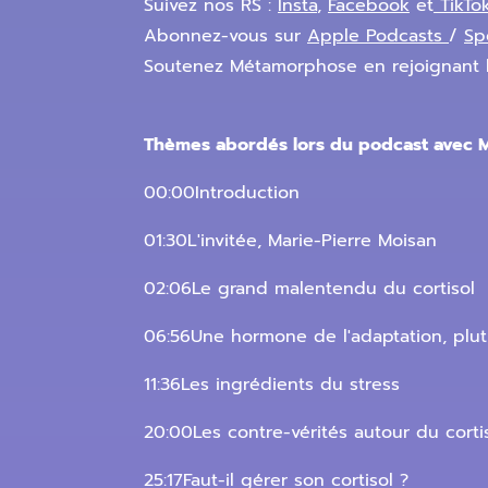
Suivez nos RS :
Insta
,
Facebook
et
TikTo
Abonnez-vous sur
Apple Podcasts
/
Sp
Soutenez Métamorphose en rejoignant 
Thèmes abordés lors du podcast avec M
00:00Introduction
01:30L'invitée, Marie-Pierre Moisan
02:06Le grand malentendu du cortisol
06:56Une hormone de l'adaptation, plut
11:36Les ingrédients du stress
20:00Les contre-vérités autour du corti
25:17Faut-il gérer son cortisol ?