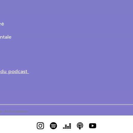
ré
entale
e du podcast
s d'informations.




