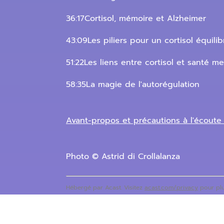
36:17Cortisol, mémoire et Alzheimer
43:09Les piliers pour un cortisol équilib
51:22Les liens entre cortisol et santé m
58:35La magie de l'autorégulation
Avant-propos et précautions à l'écout
Photo © Astrid di Crollalanza
Hébergé par Acast. Visitez
acast.com/privacy
pour plu