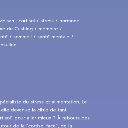
oisan : cortisol / stress / hormone
rome de Cushing / mémoire /
anté / sommeil / santé mentale /
insuline
cialiste du stress et alimentation. Le
elle devenue la cible de tant
ortisol” pour aller mieux ? À rebours des
our de la “cortisol face”, de la