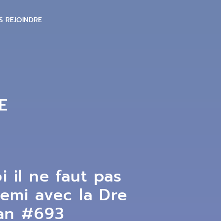
S REJOINDRE
E
i il ne faut pas
nemi avec la Dre
san #693