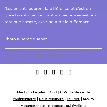
"Les enfants adorent la différence et c'est en
grandissant que l'on peut malheureusement, en
tant que société, avoir peur de la différence."
Photo © Jérôme Tabet
Hébergé par Acast. Visitez
acast.com/privacy
pour plus
d'informations.





Mentions Légales
|
CGU
|
CGV
|
Politique de
confidentialité
|
Nous rejoindre
|
La Tribu
| ©2025
Métamorphose, le podcast qui éveille la