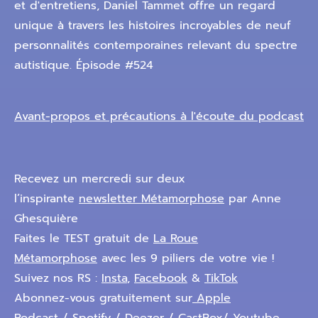
et d'entretiens, Daniel Tammet offre un regard
unique à travers les histoires incroyables de neuf
personnalités contemporaines relevant du spectre
autistique. Épisode #524
Avant-propos et précautions à l'écoute du podcast
Recevez un mercredi sur deux
l’inspirante
newsletter Métamorphose
par Anne
Ghesquière
Faites le TEST gratuit de
La Roue
Métamorphose
avec les 9 piliers de votre vie !
Suivez nos RS :
Insta
,
Facebook
&
TikTok
Abonnez-vous gratuitement sur
Apple