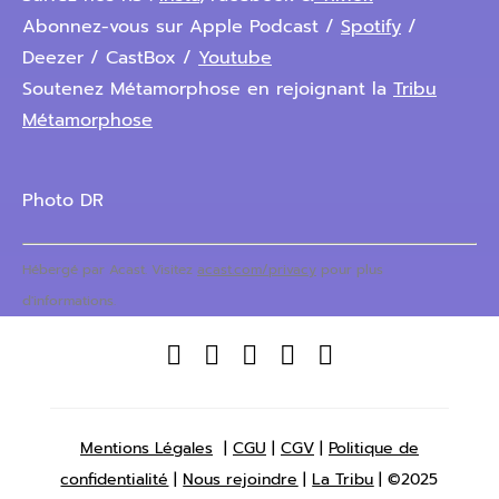
Abonnez-vous sur Apple Podcast /
Spotify
/
Deezer / CastBox /
Youtube
Soutenez Métamorphose en rejoignant la
Tribu
Métamorphose
Photo DR
Hébergé par Acast. Visitez
acast.com/privacy
pour plus
d'informations.





Mentions Légales
|
CGU
|
CGV
|
Politique de
confidentialité
|
Nous rejoindre
|
La Tribu
| ©2025