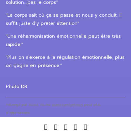
solution....pas le corps"
"Le corps sait où ça se passe et nous y conduit. Il
suffit juste d'y prêter attention"
"Une réharmonisation émotionnelle peut être très
rapide."
"Plus on s'exerce à la régulation émotionnelle, plus
on gagne en présence."
Photo DR
Hébergé par Acast. Visitez
acast.com/privacy
pour plus
d'informations.




