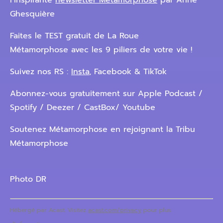
l’inspirante
newsletter Métamorphose
par Anne
Ghesquière
Faites le TEST gratuit de La Roue
Métamorphose avec les 9 piliers de votre vie !
Suivez nos RS :
Insta
, Facebook & TikTok
Abonnez-vous gratuitement sur Apple Podcast /
Spotify / Deezer / CastBox/ Youtube
Soutenez Métamorphose en rejoignant la Tribu
Métamorphose
Photo DR
Hébergé par Acast. Visitez
acast.com/privacy
pour plus