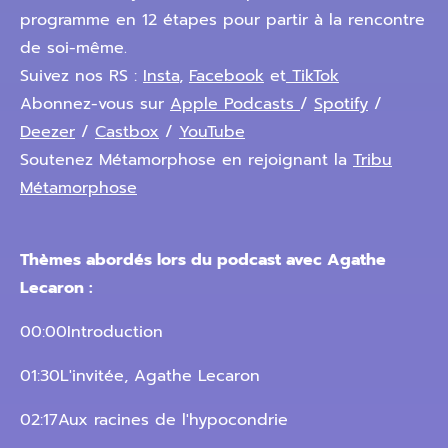
programme en 12 étapes pour partir à la rencontre
de soi-même.
Suivez nos RS :
Insta
,
Facebook
et
TikTok
Abonnez-vous sur
Apple Podcasts
/
Spotify
/
Deezer
/
Castbox
/
YouTube
Soutenez Métamorphose en rejoignant la
Tribu
Métamorphose
Thèmes abordés lors du podcast avec Agathe
Lecaron :
00:00Introduction
01:30L'invitée, Agathe Lecaron
02:17Aux racines de l'hypocondrie