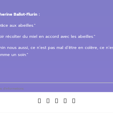
erine Ballot-Flurin
:
râce aux abeilles."
r récolter du miel en accord avec les abeilles."
n nous aussi, ce n’est pas mal d’être en colère, ce n’es
mme un soin."
s d'informations.




