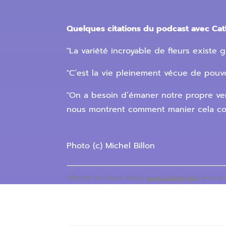
Quelques citations du podcast avec Cath
"La variété incroyable de fleurs existe g
"C’est la vie pleinement vécue de pouvoi
"On a besoin d’émaner notre propre veni
nous montrent comment manier cela co
Photo (c) Michel Billon
Hébergé par Acast. Visitez
acast.com/privacy
pour plu