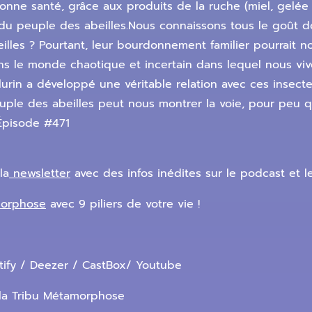
ne santé, grâce aux produits de la ruche (miel, gelée ro
t du peuple des abeilles.Nous connaissons tous le goût 
beilles ? Pourtant, leur bourdonnement familier pourrait
s le monde chaotique et incertain dans lequel nous viv
-Flurin a développé une véritable relation avec ces insect
euple des abeilles peut nous montrer la voie, pour peu 
. Épisode #471
la
newsletter
avec des infos inédites sur le podcast et l
morphose
avec 9 piliers de votre vie !
ify / Deezer / CastBox/ Youtube
la Tribu Métamorphose