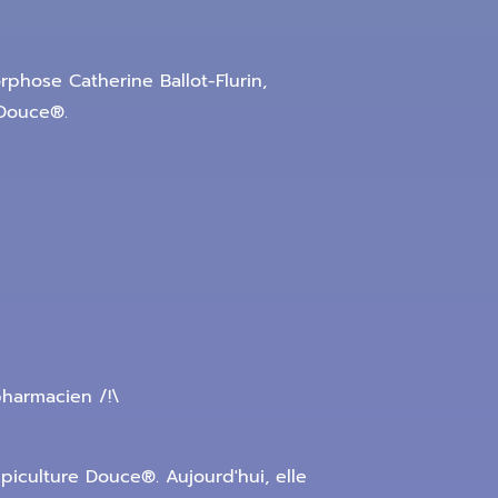
hose Catherine Ballot-Flurin,
 Douce®.
pharmacien /!\
piculture Douce®. Aujourd'hui, elle