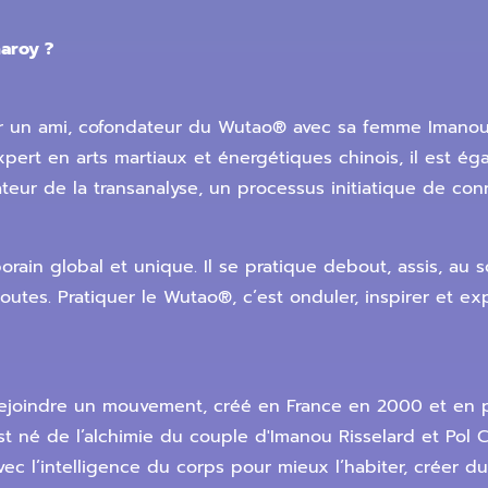
haroy ?
voir un ami, cofondateur du Wutao® avec sa femme Iman
rt en arts martiaux et énergétiques chinois, il est éga
ateur de la transanalyse, un processus initiatique de con
rain global et unique. Il se pratique debout, assis, au 
utes. Pratiquer le Wutao®, c’est onduler, inspirer et exp
 rejoindre un mouvement, créé en France en 2000 et en 
 est né de l’alchimie du couple d'Imanou Risselard et Pol 
vec l’intelligence du corps pour mieux l’habiter, créer d