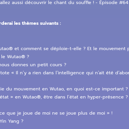
allez aussi découvrir le chant du souffle ! - Épisode #64
derai les thèmes suivants :
utao® et comment se déploie-t-elle ? Et le mouvement p
s le Wutao® ?
u nous donnes un petit cours ?
tote « Il n’y a rien dans l’intelligence qui n’ait été d’a
phie du mouvement en Wutao, en quoi est-ce important ?
l’état » en Wutao®, être dans l’état en hyper-présenc
« ce que je joue de moi ne se joue plus de moi » !
Yin Yang ?