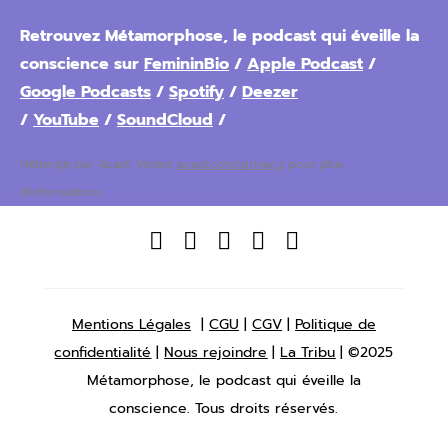
Retrouvez Métamorphose, le podcast qui éveille la
conscience sur
FemininBio
/
Apple Podcast
/
Google Podcasts
/
Spotify
/
Deezer
/
YouTube
/
SoundCloud
/
Hébergé par Acast. Visitez
acast.com/privacy
pour plus
d'informations.





Mentions Légales
|
CGU
|
CGV
|
Politique de
confidentialité
|
Nous rejoindre
|
La Tribu
| ©2025
Métamorphose, le podcast qui éveille la
conscience. Tous droits réservés.